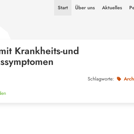
Start
Über uns
Aktuelles
P
it Krankheits-und
gssymptomen
Schlagworte:
Arch
den