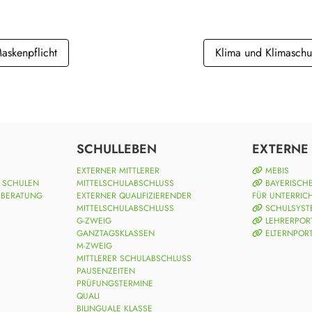
askenpflicht
Klima und Klimaschu
SCHULLEBEN
EXTERNE 
EXTERNER MITTLERER
MEBIS
N SCHULEN
MITTELSCHULABSCHLUSS
BAYERISCHE
 BERATUNG
EXTERNER QUALIFIZIERENDER
FÜR UNTERRIC
MITTELSCHULABSCHLUSS
SCHULSYST
G-ZWEIG
LEHRERPOR
GANZTAGSKLASSEN
ELTERNPOR
M-ZWEIG
MITTLERER SCHULABSCHLUSS
PAUSENZEITEN
PRÜFUNGSTERMINE
QUALI
BILINGUALE KLASSE