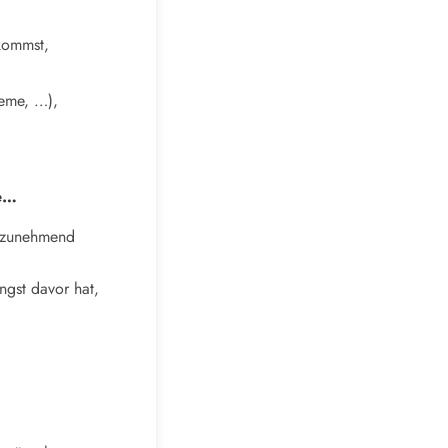
rkommst,
leme, …),
ie…
e zunehmend
ngst davor hat,