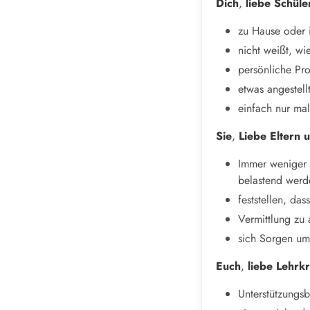
Dich
,
liebe Schüle
zu Hause oder i
nicht weißt, wi
persönliche Pr
etwas angestell
einfach nur ma
Sie
,
Liebe Eltern 
Immer weniger 
belastend werd
feststellen, da
Vermittlung zu 
sich Sorgen um
Euch
,
liebe Lehrk
Unterstützungs