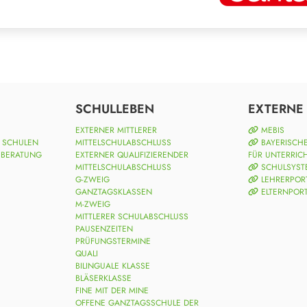
SCHULLEBEN
EXTERNE 
EXTERNER MITTLERER
MEBIS
N SCHULEN
MITTELSCHULABSCHLUSS
BAYERISCHE
 BERATUNG
EXTERNER QUALIFIZIERENDER
FÜR UNTERRIC
MITTELSCHULABSCHLUSS
SCHULSYST
G-ZWEIG
LEHRERPOR
GANZTAGSKLASSEN
ELTERNPOR
M-ZWEIG
MITTLERER SCHULABSCHLUSS
PAUSENZEITEN
PRÜFUNGSTERMINE
QUALI
BILINGUALE KLASSE
BLÄSERKLASSE
FINE MIT DER MINE
OFFENE GANZTAGSSCHULE DER