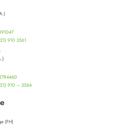
A.)
091047
21) 910 3561
r
A.)
2784460
21) 910 – 3564
le
ge (FH)