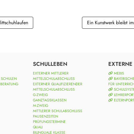
littschuhlaufen
Ein Kunstwerk bleibt im
SCHULLEBEN
EXTERNE 
EXTERNER MITTLERER
MEBIS
N SCHULEN
MITTELSCHULABSCHLUSS
BAYERISCHE
 BERATUNG
EXTERNER QUALIFIZIERENDER
FÜR UNTERRIC
MITTELSCHULABSCHLUSS
SCHULSYST
G-ZWEIG
LEHRERPOR
GANZTAGSKLASSEN
ELTERNPOR
M-ZWEIG
MITTLERER SCHULABSCHLUSS
PAUSENZEITEN
PRÜFUNGSTERMINE
QUALI
BILINGUALE KLASSE