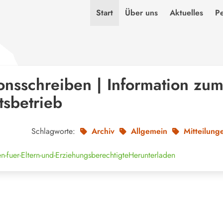
Start
Über uns
Aktuelles
P
onsschreiben | Information zu
tsbetrieb
Schlagworte:
Archiv
Allgemein
Mitteilung
n-fuer-Eltern-und-Erziehungsberechtigte
Herunterladen