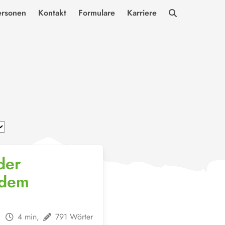
ersonen
Kontakt
Formulare
Karriere
der
 dem
4 min,
791 Wörter